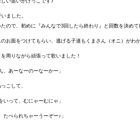
しい追いかけっこです♪
行いました。
いたので、初めに『みんなで3回したら終わり』と回数を決めて
んのお面をつけてもらい、逃げる子達もくまさん（オニ）がわ
りを周りながら頑張って歌いました！
ん、あーなーのーなーかー
」
ねっこして、
をいって、むにゃーむにゃ」
、たべられちゃーうーぞー♪」