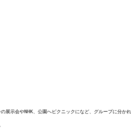
の展示会やNHK、公園へピクニックになど、グループに分か
る