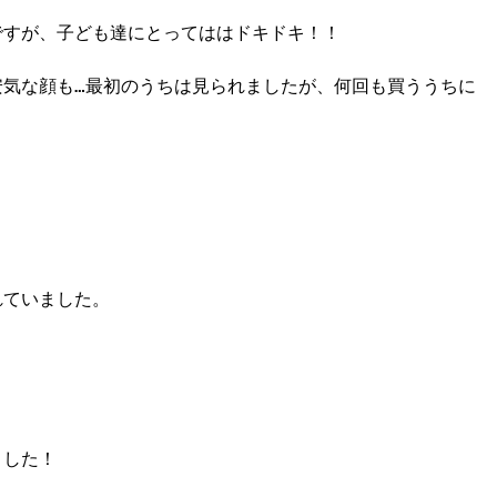
ですが、子ども達にとってははドキドキ！！
安気な顔も…最初のうちは見られましたが、何回も買ううちに
れていました。
ました！